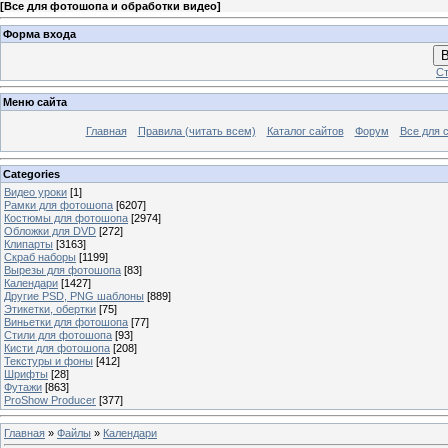
[
Все для фотошопа и обработки видео
]
Форма входа
В
Ст
Меню сайта
Главная
Правила (читать всем)
Каталог сайтов
Форум
Все для 
Categories
Видео уроки
[1]
Рамки для фотошопа
[6207]
Костюмы для фотошопа
[2974]
Обложки для DVD
[272]
Клипарты
[3163]
Скраб наборы
[1199]
Вырезы для фотошопа
[83]
Календари
[1427]
Другие PSD, PNG шаблоны
[889]
Этикетки, обертки
[75]
Виньетки для фотошопа
[77]
Стили для фотошопа
[93]
Кисти для фотошопа
[208]
Текстуры и фоны
[412]
Шрифты
[28]
Футажи
[863]
ProShow Producer
[377]
Главная
»
Файлы
»
Календари