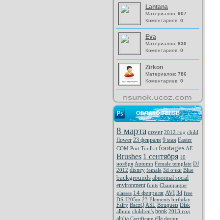
Lantana
Материалов:
907
Коментариев:
0
Eva
Материалов:
830
Коментариев:
0
Zirkon
Материалов:
786
Коментариев:
0
ОБЛАКО ТЕГОВ
8 марта
cover
2012 год
child
flower
23 февраля
9 мая
Easter
footages
COM Port Toolkit
AE
Brushes
1 сентября
10
ноября
Autumn
Female template
DJ
disney
2012
female
3d очки
Blue
backgrounds
abnormal social
environment
fonts
Champagne
14 февраля
AVI
3d
glasses
free
DS-I205m
23
Elements
birthday
Fairy
BaczQ
ASL
Bouquets
Disk
book
album
children's
2013 год
alpha
ella
Certificate
design