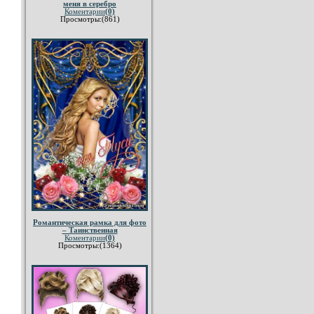
меня в серебро
Коментарии
(0)
Просмотры:(861)
Романтическая рамка для фото
– Таинственная
Коментарии
(0)
Просмотры:(1364)