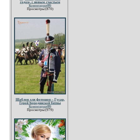
годом, с новым счастьем
Коментарии
(0)
Просмотры:(870)
Шаблон для фотошоп – Гусар,
Герой Бородинской битвы
Коментарии
(0)
Просмотры:(979)