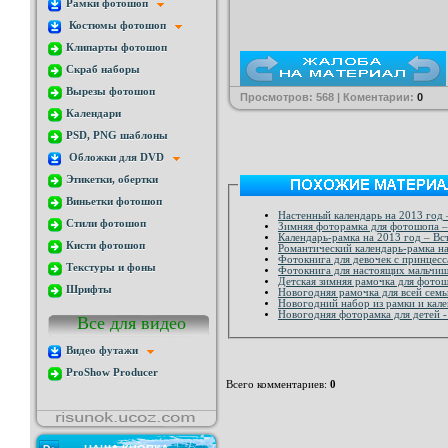
Рамки фотошоп
Костюмы фотошоп
Клипарты фотошоп
Скраб наборы
Вырезы фотошоп
Просмотров: 568 | Коментарии:
0
Календари
PSD, PNG шаблоны
Обложки для DVD
Этикетки, обертки
Виньетки фотошоп
Настенный календарь на 2013 год 
Стили фотошоп
Зимняя фоторамка для фотошопа –
Календарь-рамка на 2013 год – Вс
Кисти фотошоп
Романтический календарь-рамка на
Фотокнига для девочек с принцес
Текстуры и фоны
Фотокнига для настоящих мальчиш
Детская зимняя рамочка для фотош
Шрифты
Новогодняя рамочка для всей семь
Новогодний набор из рамки и кал
Новогодняя фоторамка для детей 
Все для видео
Видео футажи
ProShow Producer
Всего комментариев
:
0