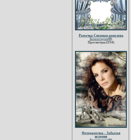
Рамочка Снежная королева
Коментарии
(0)
Просмотры:(934)
Фоторамочка - Забытая
история
Коментарии
(0)