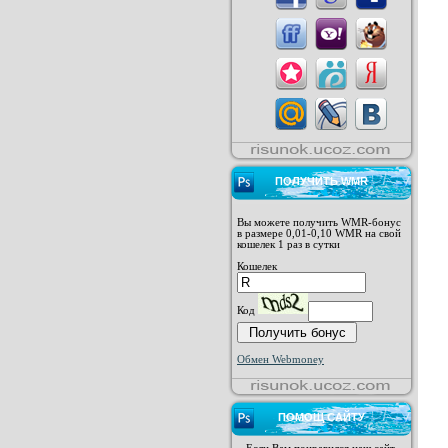
ПОЛУЧИТЬ WMR
Вы можете получить WMR-бонус
в размере 0,01-0,10 WMR на свой
кошелек 1 раз в сутки
Кошелек
Код
Обмен Webmoney
ПОМОЩ САЙТУ