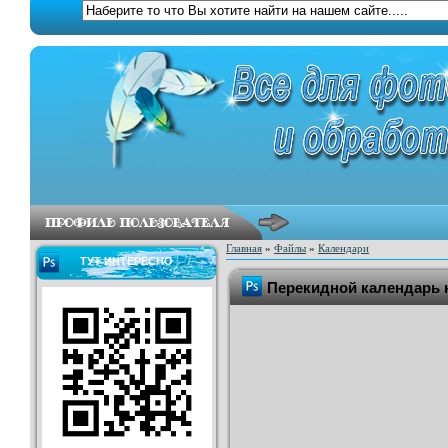
Главная
»
Файлы
»
Календари
ТУТ ИНТЕРЕСНО
Перекидной календарь н