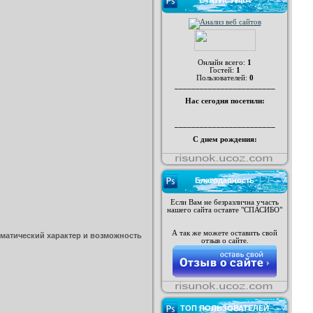
СТАТИСТИКА
Онлайн всего:
1
Гостей:
1
Пользователей:
0
________________________
Нас сегодня посетили:
________________________
С днем рождения:
Благодарность
Если Вам не безразлична участь
нашего сайта оставте "СПАСИБО"
А так же можете оставить свой
ематический характер и возможность
отзыв о сайте.
ТОП ПОЛЬЗОВАТЕЛЕЙ