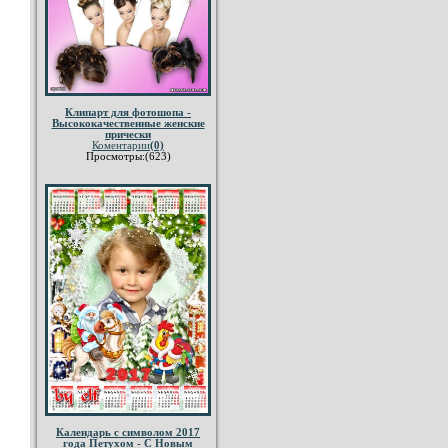
Клипарт для фотошопа -
Высококачественные женские
прически
Коментарии
(0)
Просмотры:(623)
Календарь с символом 2017
года Петухом - С Новым