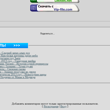
Поделиться…
– Сладкий запах алых роз
 Нам белые картины дарит небо
тречаем год Змеи
 2013 год – Гламурная змейка
сами Диснея – История одной принцессы
ек с Тачками – Тачки рулят
опа – Снежная сказка
и – Зимние прогулки во дворе
ендаря на 2013 год – Новогодние шары
- Подарки от Маши и Медведя
Добавлять комментарии могут только зарегистрированные пользователи.
[
Регистрация
|
Вход
]