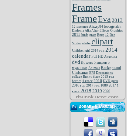
Frames
Frame
Eva
2013
Alexey84
footage
12 месяцев
alph
Diploma
Alfa
After
Effects
Graphics
2015
birds
grass
Eggs
12
Dee
clipart
Snider
adobe
2014
Children
girl
2014 год
calendar
Full HD
Angelina
dvd
flowers
5 мифов о
Background
мужчинах
Animals
Christmas
EPS
Decorations
collage
Bunny
fiace
2015 год
2016
berries
4 класс
DVD диск
2016 год
1080
2017
2017 год
1
2018
2019
2020
класс
ДОБАВЬ В ЗАКЛАДКИ