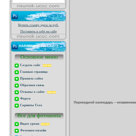
РЕКЛАМА
Купить ссылку здесь за
руб.
Поставить к себе на сайт
НАВИГАЦИЯ ПО САЙТУ
Основное меню
Создать сайт
Главная страница
Правила сайта
Обратная связь
Отзывы о сайте
Форум
Перекидной календарь – незаменимая
Скрипты Ucoz
Все для фотошопа
Видео уроки
Фотошоп онлайн