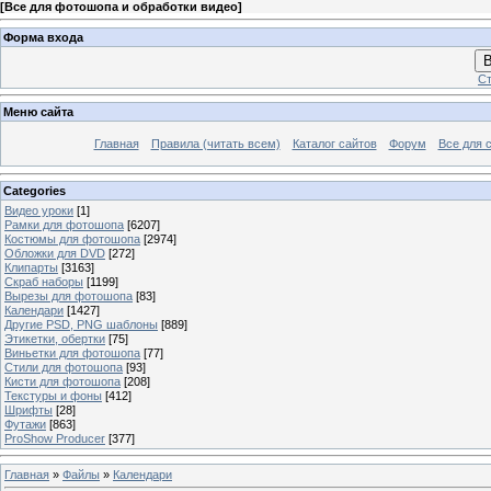
[
Все для фотошопа и обработки видео
]
Форма входа
В
Ст
Меню сайта
Главная
Правила (читать всем)
Каталог сайтов
Форум
Все для 
Categories
Видео уроки
[1]
Рамки для фотошопа
[6207]
Костюмы для фотошопа
[2974]
Обложки для DVD
[272]
Клипарты
[3163]
Скраб наборы
[1199]
Вырезы для фотошопа
[83]
Календари
[1427]
Другие PSD, PNG шаблоны
[889]
Этикетки, обертки
[75]
Виньетки для фотошопа
[77]
Стили для фотошопа
[93]
Кисти для фотошопа
[208]
Текстуры и фоны
[412]
Шрифты
[28]
Футажи
[863]
ProShow Producer
[377]
Главная
»
Файлы
»
Календари