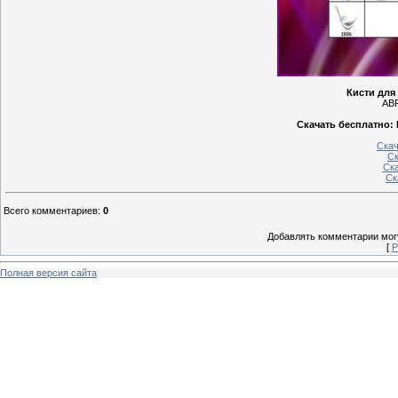
Кисти для
ABR
Скачать бесплатно: 
Скач
Ск
Ска
Ск
Всего комментариев
:
0
Добавлять комментарии могу
[
Р
Полная версия сайта