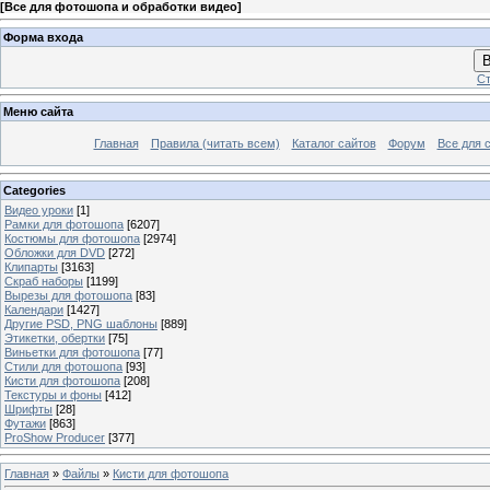
[
Все для фотошопа и обработки видео
]
Форма входа
В
Ст
Меню сайта
Главная
Правила (читать всем)
Каталог сайтов
Форум
Все для 
Categories
Видео уроки
[1]
Рамки для фотошопа
[6207]
Костюмы для фотошопа
[2974]
Обложки для DVD
[272]
Клипарты
[3163]
Скраб наборы
[1199]
Вырезы для фотошопа
[83]
Календари
[1427]
Другие PSD, PNG шаблоны
[889]
Этикетки, обертки
[75]
Виньетки для фотошопа
[77]
Стили для фотошопа
[93]
Кисти для фотошопа
[208]
Текстуры и фоны
[412]
Шрифты
[28]
Футажи
[863]
ProShow Producer
[377]
Главная
»
Файлы
»
Кисти для фотошопа