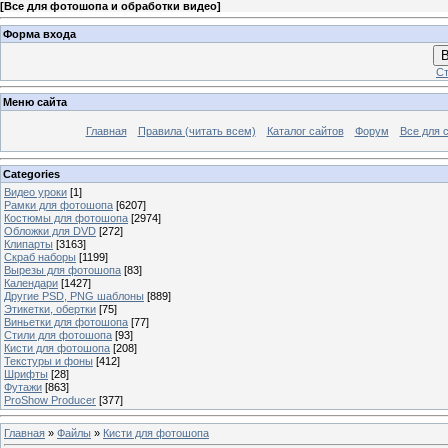
[
Все для фотошопа и обработки видео
]
Форма входа
В
Ст
Меню сайта
Главная
Правила (читать всем)
Каталог сайтов
Форум
Все для 
Categories
Видео уроки
[1]
Рамки для фотошопа
[6207]
Костюмы для фотошопа
[2974]
Обложки для DVD
[272]
Клипарты
[3163]
Скраб наборы
[1199]
Вырезы для фотошопа
[83]
Календари
[1427]
Другие PSD, PNG шаблоны
[889]
Этикетки, обертки
[75]
Виньетки для фотошопа
[77]
Стили для фотошопа
[93]
Кисти для фотошопа
[208]
Текстуры и фоны
[412]
Шрифты
[28]
Футажи
[863]
ProShow Producer
[377]
Главная
»
Файлы
»
Кисти для фотошопа