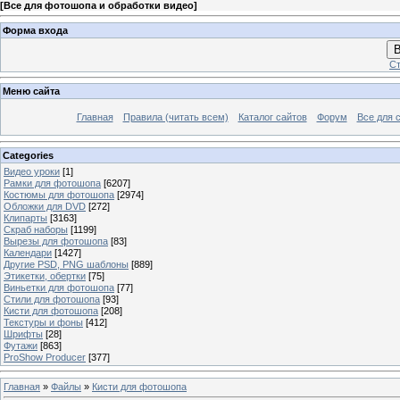
[
Все для фотошопа и обработки видео
]
Форма входа
В
Ст
Меню сайта
Главная
Правила (читать всем)
Каталог сайтов
Форум
Все для 
Categories
Видео уроки
[1]
Рамки для фотошопа
[6207]
Костюмы для фотошопа
[2974]
Обложки для DVD
[272]
Клипарты
[3163]
Скраб наборы
[1199]
Вырезы для фотошопа
[83]
Календари
[1427]
Другие PSD, PNG шаблоны
[889]
Этикетки, обертки
[75]
Виньетки для фотошопа
[77]
Стили для фотошопа
[93]
Кисти для фотошопа
[208]
Текстуры и фоны
[412]
Шрифты
[28]
Футажи
[863]
ProShow Producer
[377]
Главная
»
Файлы
»
Кисти для фотошопа