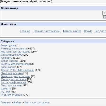
[
Все для фотошопа и обработки видео
]
Форма входа
В
Ст
Меню сайта
Главная
Правила (читать всем)
Каталог сайтов
Форум
Все для 
Categories
Видео уроки
[1]
Рамки для фотошопа
[6207]
Костюмы для фотошопа
[2974]
Обложки для DVD
[272]
Клипарты
[3163]
Скраб наборы
[1199]
Вырезы для фотошопа
[83]
Календари
[1427]
Другие PSD, PNG шаблоны
[889]
Этикетки, обертки
[75]
Виньетки для фотошопа
[77]
Стили для фотошопа
[93]
Кисти для фотошопа
[208]
Текстуры и фоны
[412]
Шрифты
[28]
Футажи
[863]
ProShow Producer
[377]
Главная
»
Файлы
»
Кисти для фотошопа