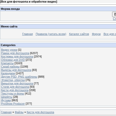
[
Все для фотошопа и обработки видео
]
Форма входа
В
Ст
Меню сайта
Главная
Правила (читать всем)
Каталог сайтов
Форум
Все для 
Categories
Видео уроки
[1]
Рамки для фотошопа
[6207]
Костюмы для фотошопа
[2974]
Обложки для DVD
[272]
Клипарты
[3163]
Скраб наборы
[1199]
Вырезы для фотошопа
[83]
Календари
[1427]
Другие PSD, PNG шаблоны
[889]
Этикетки, обертки
[75]
Виньетки для фотошопа
[77]
Стили для фотошопа
[93]
Кисти для фотошопа
[208]
Текстуры и фоны
[412]
Шрифты
[28]
Футажи
[863]
ProShow Producer
[377]
Главная
»
Файлы
»
Кисти для фотошопа