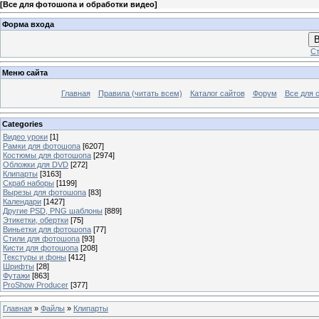
[
Все для фотошопа и обработки видео
]
Форма входа
В
Ст
Меню сайта
Главная
Правила (читать всем)
Каталог сайтов
Форум
Все для 
Categories
Видео уроки
[1]
Рамки для фотошопа
[6207]
Костюмы для фотошопа
[2974]
Обложки для DVD
[272]
Клипарты
[3163]
Скраб наборы
[1199]
Вырезы для фотошопа
[83]
Календари
[1427]
Другие PSD, PNG шаблоны
[889]
Этикетки, обертки
[75]
Виньетки для фотошопа
[77]
Стили для фотошопа
[93]
Кисти для фотошопа
[208]
Текстуры и фоны
[412]
Шрифты
[28]
Футажи
[863]
ProShow Producer
[377]
Главная
»
Файлы
»
Клипарты