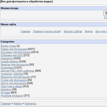
[
Все для фотошопа и обработки видео
]
Форма входа
В
Ст
Меню сайта
Главная
Правила (читать всем)
Каталог сайтов
Форум
Все для 
Categories
Видео уроки
[1]
Рамки для фотошопа
[6207]
Костюмы для фотошопа
[2974]
Обложки для DVD
[272]
Клипарты
[3163]
Скраб наборы
[1199]
Вырезы для фотошопа
[83]
Календари
[1427]
Другие PSD, PNG шаблоны
[889]
Этикетки, обертки
[75]
Виньетки для фотошопа
[77]
Стили для фотошопа
[93]
Кисти для фотошопа
[208]
Текстуры и фоны
[412]
Шрифты
[28]
Футажи
[863]
ProShow Producer
[377]
Главная
»
Файлы
»
Клипарты