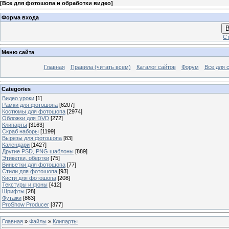
[
Все для фотошопа и обработки видео
]
Форма входа
В
Ст
Меню сайта
Главная
Правила (читать всем)
Каталог сайтов
Форум
Все для 
Categories
Видео уроки
[1]
Рамки для фотошопа
[6207]
Костюмы для фотошопа
[2974]
Обложки для DVD
[272]
Клипарты
[3163]
Скраб наборы
[1199]
Вырезы для фотошопа
[83]
Календари
[1427]
Другие PSD, PNG шаблоны
[889]
Этикетки, обертки
[75]
Виньетки для фотошопа
[77]
Стили для фотошопа
[93]
Кисти для фотошопа
[208]
Текстуры и фоны
[412]
Шрифты
[28]
Футажи
[863]
ProShow Producer
[377]
Главная
»
Файлы
»
Клипарты