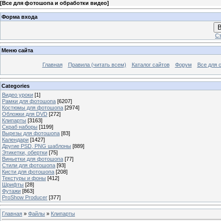
[
Все для фотошопа и обработки видео
]
Форма входа
В
Ст
Меню сайта
Главная
Правила (читать всем)
Каталог сайтов
Форум
Все для 
Categories
Видео уроки
[1]
Рамки для фотошопа
[6207]
Костюмы для фотошопа
[2974]
Обложки для DVD
[272]
Клипарты
[3163]
Скраб наборы
[1199]
Вырезы для фотошопа
[83]
Календари
[1427]
Другие PSD, PNG шаблоны
[889]
Этикетки, обертки
[75]
Виньетки для фотошопа
[77]
Стили для фотошопа
[93]
Кисти для фотошопа
[208]
Текстуры и фоны
[412]
Шрифты
[28]
Футажи
[863]
ProShow Producer
[377]
Главная
»
Файлы
»
Клипарты