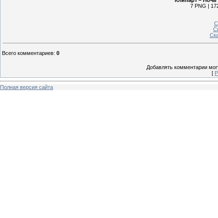
Клипарт – Ночь
7 PNG | 172
С
С
Ск
Всего комментариев
:
0
Добавлять комментарии могу
[
Р
Полная версия сайта