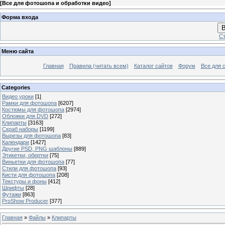
[
Все для фотошопа и обработки видео
]
Форма входа
В
Ст
Меню сайта
Главная
Правила (читать всем)
Каталог сайтов
Форум
Все для 
Categories
Видео уроки
[1]
Рамки для фотошопа
[6207]
Костюмы для фотошопа
[2974]
Обложки для DVD
[272]
Клипарты
[3163]
Скраб наборы
[1199]
Вырезы для фотошопа
[83]
Календари
[1427]
Другие PSD, PNG шаблоны
[889]
Этикетки, обертки
[75]
Виньетки для фотошопа
[77]
Стили для фотошопа
[93]
Кисти для фотошопа
[208]
Текстуры и фоны
[412]
Шрифты
[28]
Футажи
[863]
ProShow Producer
[377]
Главная
»
Файлы
»
Клипарты