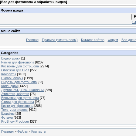
[
Все для фотошопа и обработки видео
]
Форма входа
В
Ст
Меню сайта
Главная
Правила (читать всем)
Каталог сайтов
Форум
Все для 
Categories
Видео уроки
[1]
Рамки для фотошопа
[6207]
Костюмы для фотошопа
[2974]
Обложки для DVD
[272]
Клипарты
[3163]
Скраб наборы
[1199]
Вырезы для фотошопа
[83]
Календари
[1427]
Другие PSD, PNG шаблоны
[889]
Этикетки, обертки
[75]
Виньетки для фотошопа
[77]
Стили для фотошопа
[93]
Кисти для фотошопа
[208]
Текстуры и фоны
[412]
Шрифты
[28]
Футажи
[863]
ProShow Producer
[377]
Главная
»
Файлы
»
Клипарты