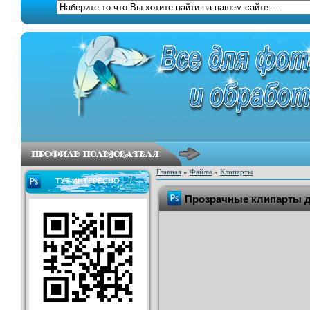
Главная
»
Файлы
»
Клипарты
ТУТ ИНТЕРЕСНО
Прозрачные клипарты д