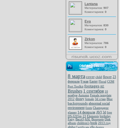
Lantana
Материалов:
907
Коментариев:
0
Eva
Материалов:
830
Коментариев:
0
Zirkon
Материалов:
786
Коментариев:
0
ОБЛАКО ТЕГОВ
8 марта
cover
flower
23
child
февраля
9 мая
Easter
Floral
COM
footages
Port Toolkit
AE
Brushes
1 сентября
10
ноября
Autumn
Female template
disney
2012
female
3d очки
Blue
backgrounds
abnormal social
environment
fonts
Champagne
14 февраля
AVI
3d
glasses
free
DS-I205m
23
Elements
birthday
Fairy
BaczQ
ASL
Bouquets
Disk
book
album
children's
2013 год
alpha
ella
Certificate
design