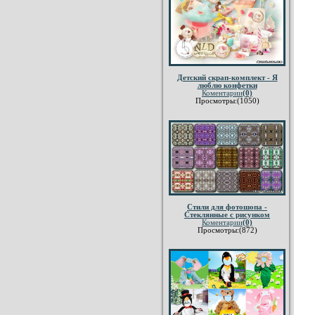
Детский скрап-комплект - Я
люблю конфетки
Коментарии
(0)
Просмотры:(1050)
Стили для фотошопа -
Стеклянные с рисунком
Коментарии
(0)
Просмотры:(872)