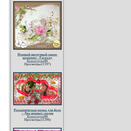
Нежный цветочный скрап-
комплект - Faraway
Коментарии
(0)
Просмотры:(1197)
Романтическая рамка для фото
– Два нежных сердца
Коментарии
(0)
Просмотры:(1296)