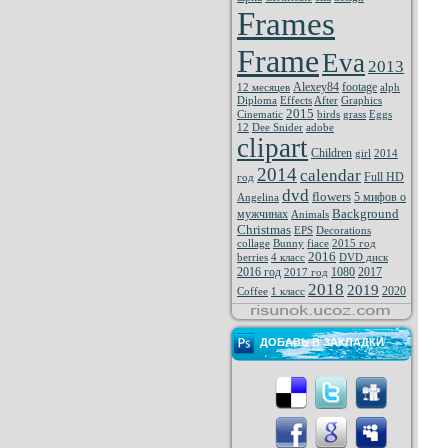
Frames
Frame
Eva
2013
Alexey84
footage
12 месяцев
alph
Diploma
Effects
After
Graphics
2015
Cinematic
birds
grass
Eggs
12
Dee Snider
adobe
clipart
Children
girl
2014
2014
calendar
Full HD
год
dvd
flowers
5 мифов о
Angelina
Background
мужчинах
Animals
Christmas
EPS
Decorations
collage
Bunny
fiace
2015 год
2016
berries
4 класс
DVD диск
2016 год
1080
2017
2017 год
2018
2019
2020
Coffee
1 класс
ДОБАВЬ В ЗАКЛАДКИ