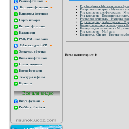
Рамки фотошоп
Png без фона - Металлические бул
Костюмы фотошоп
Растровые клипарты - Мужские ш
Png клипарты для фоторамки - Му
Клипарты фотошоп
Png клипарты - Праздничные плать
Растровые клипарты - Изящные пла
Скраб наборы
Png клипарты для фоторамки - Му
Клипарты на прозрачном фоне - П
Вырезы фотошоп
Клипарты для фотошопа - Морски
Png клипарты - Мой дом
Календари
Клипарты / Cliparts - Крутые сомб
PSD, PNG шаблоны
Обложки для DVD
Этикетки, обертки
Всего комментариев
:
0
Виньетки фотошоп
Стили фотошоп
Кисти фотошоп
Текстуры и фоны
Шрифты
Все для видео
Видео футажи
ProShow Producer