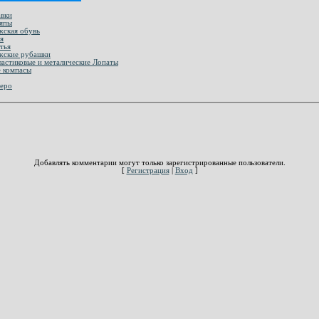
авки
ляпы
жская обувь
я
тья
жские рубашки
ластиковые и металические Лопаты
е компасы
реро
Добавлять комментарии могут только зарегистрированные пользователи.
[
Регистрация
|
Вход
]