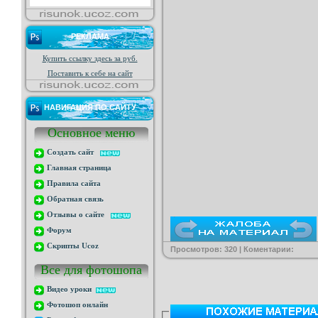
РЕКЛАМА
Купить ссылку здесь за
руб.
Поставить к себе на сайт
НАВИГАЦИЯ ПО САЙТУ
Основное меню
Создать сайт
Главная страница
Правила сайта
Обратная связь
Отзывы о сайте
Форум
Скрипты Ucoz
Просмотров: 320 | Коментарии:
Все для фотошопа
Видео уроки
Фотошоп онлайн