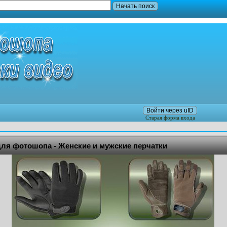
Войти через uID
Старая форма входа
ля фотошопа - Женские и мужские перчатки