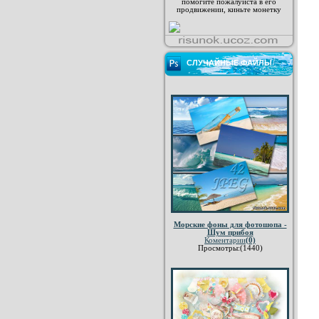
помогите пожалуйста в его
продвижении, киньте монетку
СЛУЧАЙНЫЕ ФАЙЛЫ
Морские фоны для фотошопа -
Шум прибоя
Коментарии
(0)
Просмотры:(1440)