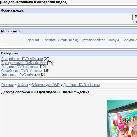
[
Все для фотошопа и обработки видео
]
Форма входа
В
Ст
Меню сайта
Главная
Правила (читать всем)
Каталог сайтов
Форум
Все для 
Categories
Свадебные - DVD обложки
[70]
Празднечные - DVD обложки
[70]
Детские - DVD обложки
[112]
Семейные - DVD обложки
[18]
Крестины - DVD обложки
[2]
Главная
»
Файлы
»
Обложки для DVD
»
Детские - DVD обложки
Детская обложка DVD для видео - С Днём Рождения