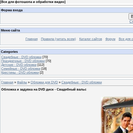
[
Все для фотошопа и обработки видео
]
Форма входа
В
Ст
Меню сайта
Главная
Правила (читать всем)
Каталог сайтов
Форум
Все для 
Categories
Свадебные - DVD обложки
[70]
Празднечные - DVD обложки
[70]
Детские - DVD обложки
[112]
Семейные - DVD обложки
[18]
Крестины - DVD обложки
[2]
Главная
»
Файлы
»
Обложки для DVD
»
Свадебные - DVD обложки
Обложка и задувка на DVD диск - Свадебный вальс