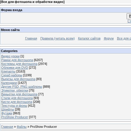
[
Все для фотошопа и обработки видео
]
Форма входа
В
Ст
Меню сайта
Главная
Правила (читать всем)
Каталог сайтов
Форум
Все для 
Categories
Видео уроки
[1]
Рамки для фотошопа
[6207]
Костюмы для фотошопа
[2974]
Обложки для DVD
[272]
Клипарты
[3163]
Скраб наборы
[1199]
Вырезы для фотошопа
[83]
Календари
[1427]
Другие PSD, PNG шаблоны
[889]
Этикетки, обертки
[75]
Виньетки для фотошопа
[77]
Стили для фотошопа
[93]
Кисти для фотошопа
[208]
Текстуры и фоны
[412]
Шрифты
[28]
Футажи
[863]
ProShow Producer
[377]
Главная
»
Файлы
» ProShow Producer