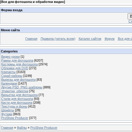
[
Все для фотошопа и обработки видео
]
Форма входа
В
Ст
Меню сайта
Главная
Правила (читать всем)
Каталог сайтов
Форум
Все для 
Categories
Видео уроки
[1]
Рамки для фотошопа
[6207]
Костюмы для фотошопа
[2974]
Обложки для DVD
[272]
Клипарты
[3163]
Скраб наборы
[1199]
Вырезы для фотошопа
[83]
Календари
[1427]
Другие PSD, PNG шаблоны
[889]
Этикетки, обертки
[75]
Виньетки для фотошопа
[77]
Стили для фотошопа
[93]
Кисти для фотошопа
[208]
Текстуры и фоны
[412]
Шрифты
[28]
Футажи
[863]
ProShow Producer
[377]
Главная
»
Файлы
»
ProShow Producer