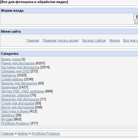
[
Все для фотошопа и обработки видео
]
Форма входа
В
Ст
Меню сайта
Главная
Правила (читать всем)
Каталог сайтов
Форум
Все для 
Categories
Видео уроки
[1]
Рамки для фотошопа
[6207]
Костюмы для фотошопа
[2974]
Обложки для DVD
[272]
Клипарты
[3163]
Скраб наборы
[1199]
Вырезы для фотошопа
[83]
Календари
[1427]
Другие PSD, PNG шаблоны
[889]
Этикетки, обертки
[75]
Виньетки для фотошопа
[77]
Стили для фотошопа
[93]
Кисти для фотошопа
[208]
Текстуры и фоны
[412]
Шрифты
[28]
Футажи
[863]
ProShow Producer
[377]
Главная
»
Файлы
»
ProShow Producer