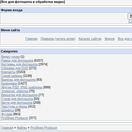
[
Все для фотошопа и обработки видео
]
Форма входа
В
Ст
Меню сайта
Главная
Правила (читать всем)
Каталог сайтов
Форум
Все для 
Categories
Видео уроки
[1]
Рамки для фотошопа
[6207]
Костюмы для фотошопа
[2974]
Обложки для DVD
[272]
Клипарты
[3163]
Скраб наборы
[1199]
Вырезы для фотошопа
[83]
Календари
[1427]
Другие PSD, PNG шаблоны
[889]
Этикетки, обертки
[75]
Виньетки для фотошопа
[77]
Стили для фотошопа
[93]
Кисти для фотошопа
[208]
Текстуры и фоны
[412]
Шрифты
[28]
Футажи
[863]
ProShow Producer
[377]
Главная
»
Файлы
»
ProShow Producer