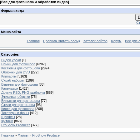
[
Все для фотошопа и обработки видео
]
Форма входа
В
Ст
Меню сайта
Главная
Правила (читать всем)
Каталог сайтов
Форум
Все для 
Categories
Видео уроки
[1]
Рамки для фотошопа
[6207]
Костюмы для фотошопа
[2974]
Обложки для DVD
[272]
Клипарты
[3163]
Скраб наборы
[1199]
Вырезы для фотошопа
[83]
Календари
[1427]
Другие PSD, PNG шаблоны
[889]
Этикетки, обертки
[75]
Виньетки для фотошопа
[77]
Стили для фотошопа
[93]
Кисти для фотошопа
[208]
Текстуры и фоны
[412]
Шрифты
[28]
Футажи
[863]
ProShow Producer
[377]
Главная
»
Файлы
»
ProShow Producer