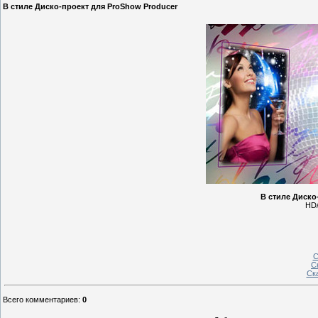
В стиле Диско-проект для ProShow Producer
В стиле Диско
HD/
С
С
Ск
Всего комментариев
:
0