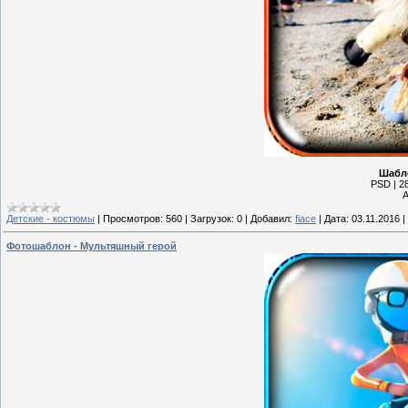
Шабло
PSD | 28
А
Детские - костюмы
|
Просмотров:
560
|
Загрузок:
0
|
Добавил:
fiace
|
Дата:
03.11.2016
|
Фотошаблон - Мультяшный герой