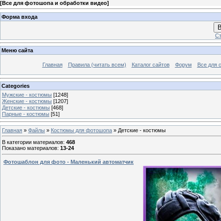
[
Все для фотошопа и обработки видео
]
Форма входа
В
Ст
Меню сайта
Главная
Правила (читать всем)
Каталог сайтов
Форум
Все для 
Categories
Мужские - костюмы
[1248]
Женские - костюмы
[1207]
Детские - костюмы
[468]
Парные - костюмы
[51]
Главная
»
Файлы
»
Костюмы для фотошопа
» Детские - костюмы
В категории материалов
:
468
Показано материалов
:
13-24
Фотошаблон для фото - Маленький автоматчик