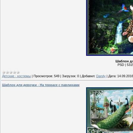
Шаблон дл
PSD | 5315
Детские - костюмы
|
Просмотров:
549
|
Загрузок:
0
|
Добавил:
Dandy
|
Дата:
14.09.201
Шаблон для девочки - На террасе с павлинами