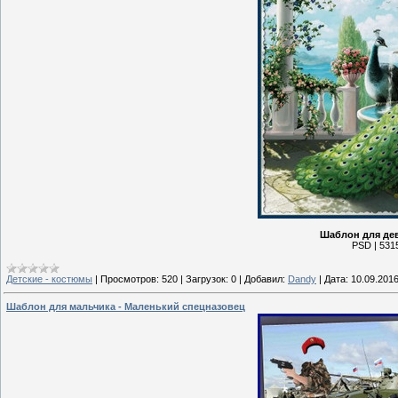
Шаблон для дев
PSD | 5315
Детские - костюмы
|
Просмотров:
520
|
Загрузок:
0
|
Добавил:
Dandy
|
Дата:
10.09.201
Шаблон для мальчика - Маленький спецназовец