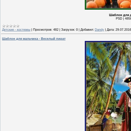
Шаблон для д
PSD | 4858
Детские - костюмы
|
Просмотров:
482
|
Загрузок:
0
|
Добавил:
Dandy
|
Дата:
29.07.201
Шаблон для мальчика - Веселый пират