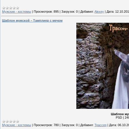
Мужские - костюмы
|
Просмотров:
895
|
Загрузок:
0
|
Добавил:
Alexey
|
Дата:
12.10.201
Шаблон мужской – Тамплиер с мечом
Шаблон му
PSD | 240
Мужские - костюмы
|
Просмотров:
780
|
Загрузок:
0
|
Добавил:
Трассер
|
Дата:
06.10.2