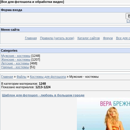
[
Все для фотошопа и обработки видео
]
Форма входа
В
Ст
Меню сайта
Главная
Правила (читать всем)
Каталог сайтов
Форум
Все для 
Categories
Мужские - костюмы
[1248]
Женские - костюмы
[1207]
Детские - костюмы
[468]
Парные - костюмы
[51]
Главная
»
Файлы
»
Костюмы для фотошопа
» Мужские - костюмы
В категории материалов
:
1248
Показано материалов
:
1213-1224
Шаблон для фотошоп - любовь в большом городе