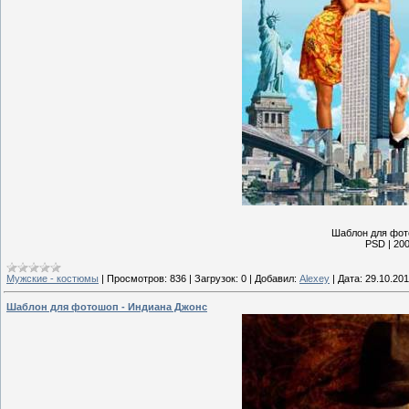
Шаблон для фот
PSD | 200
Мужские - костюмы
|
Просмотров:
836
|
Загрузок:
0
|
Добавил:
Alexey
|
Дата:
29.10.201
Шаблон для фотошоп - Индиана Джонс