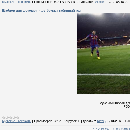
Мужские - костюмы
|
Просмотров:
902
|
Загрузок:
0
|
Добавил:
Alexey
|
Дата:
05.10.201
Шаблон для фотошоп - футболист забивший гол
Мужской шаблон для
PSD 
Мужские - костюмы
|
Просмотров:
3892
|
Загрузок:
0
|
Добавил:
Alexey
|
Дата:
04.10.2
1-12
13-24
...
1189-1200