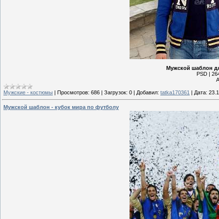
Мужской шаблон дл
PSD | 264
А
Мужские - костюмы
|
Просмотров:
686
|
Загрузок:
0
|
Добавил:
tatka170361
|
Дата:
23.
Мужской шаблон - кубок мира по футболу