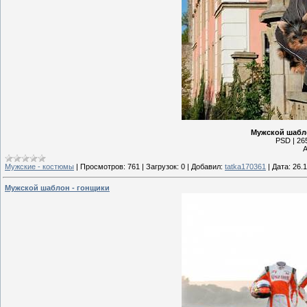
Мужской шабло
PSD | 265
А
Мужские - костюмы
|
Просмотров:
761
|
Загрузок:
0
|
Добавил:
tatka170361
|
Дата:
26.
Мужской шаблон - гонщики