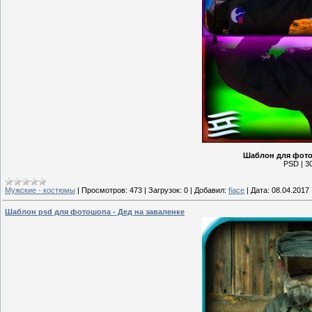
Шаблон для фото
PSD | 30
Мужские - костюмы
|
Просмотров:
473
|
Загрузок:
0
|
Добавил:
fiace
|
Дата:
08.04.2017
Шаблон psd для фотошопа - Дед на заваленке