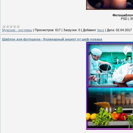
Фотошаблон 
PSD | 35
Мужские - костюмы
|
Просмотров:
617
|
Загрузок:
0
|
Добавил:
fiace
|
Дата:
02.04.2017
Шаблон для фотошопа - Кулинарный рецепт от шеф-повара