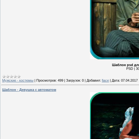
Шаблон psd для
PSD | 30
Мужские - костюмы
|
Просмотров:
499
|
Загрузок:
0
|
Добавил:
fiace
|
Дата:
07.04.2017
Шаблон - Девушка с автоматом