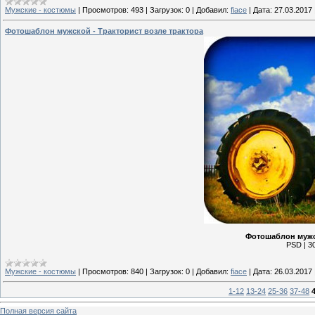
Мужские - костюмы
|
Просмотров:
493
|
Загрузок:
0
|
Добавил:
fiace
|
Дата:
27.03.2017
Фотошаблон мужской - Тракторист возле трактора
Фотошаблон мужск
PSD | 30
Мужские - костюмы
|
Просмотров:
840
|
Загрузок:
0
|
Добавил:
fiace
|
Дата:
26.03.2017
1-12
13-24
25-36
37-48
Полная версия сайта