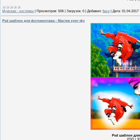
Мужские - костюмы
|
Просмотров:
506
|
Загрузок:
0
|
Добавил:
fiace
|
Дата:
01.04.2017
Psd шаблон для фотомонтажа - Мастер кунг-фу
Psd шаблон для
PSD | 30