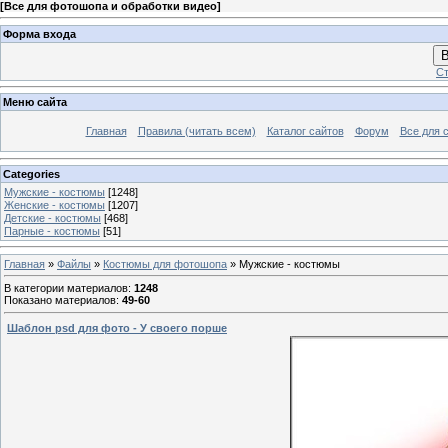
[
Все для фотошопа и обработки видео
]
Форма входа
В
Ст
Меню сайта
Главная
Правила (читать всем)
Каталог сайтов
Форум
Все для 
Categories
Мужские - костюмы
[1248]
Женские - костюмы
[1207]
Детские - костюмы
[468]
Парные - костюмы
[51]
Главная
»
Файлы
»
Костюмы для фотошопа
» Мужские - костюмы
В категории материалов
:
1248
Показано материалов
:
49-60
Шаблон psd для фото - У своего порше