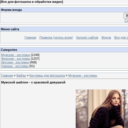
[
Все для фотошопа и обработки видео
]
Форма входа
В
Ст
Меню сайта
Главная
Правила (читать всем)
Каталог сайтов
Форум
Все для 
Categories
Мужские - костюмы
[1248]
Женские - костюмы
[1207]
Детские - костюмы
[468]
Парные - костюмы
[51]
Главная
»
Файлы
»
Костюмы для фотошопа
»
Мужские - костюмы
Мужской шаблон - с красивой девушкой