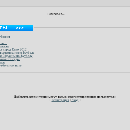
Поделиться…
тболист
олист
олисты
ка перед Евро 2012
в американском футболе
ая Украины по футболу
ольного судьи
оле
утбольном поле
Добавлять комментарии могут только зарегистрированные пользователи.
[
Регистрация
|
Вход
]