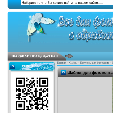
Главная
»
Файлы
»
Костюмы для фотошопа
»
ТУТ ИНТЕРЕСНО
Шаблон для фотомонтаж