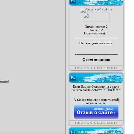
СТАТИСТИКА
Онлайн всего:
2
Гостей:
2
Пользователей:
0
________________________
Нас сегодня посетили:
________________________
С днем рождения:
Благодарность
анды!
Если Вам не безразлична участь
нашего сайта оставте "СПАСИБО"
А так же можете оставить свой
отзыв о сайте.
ТОП ПОЛЬЗОВАТЕЛЕЙ