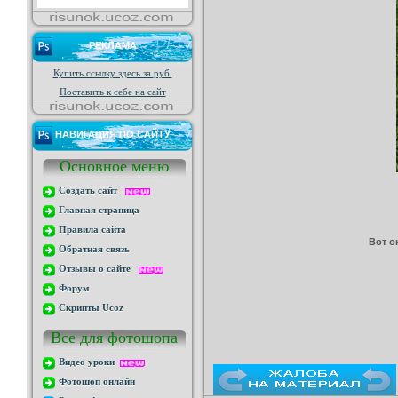
РЕКЛАМА
Купить ссылку здесь за
руб.
Поставить к себе на сайт
НАВИГАЦИЯ ПО САЙТУ
Основное меню
Создать сайт
Главная страница
Правила сайта
Вот о
Обратная связь
Отзывы о сайте
Форум
Скрипты Ucoz
Все для фотошопа
Видео уроки
Фотошоп онлайн