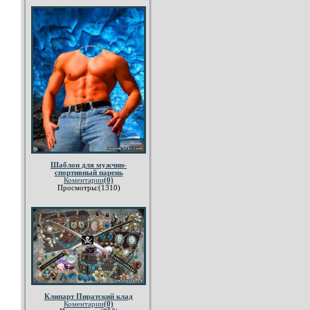
Шаблон для мужчин-
спортивный парень
Коментарии
(0)
Просмотры:(1310)
Клипарт Пиратский клад
Коментарии
(0)