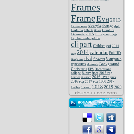
Frames
Frame
Eva
2013
Alexey84
footage
12 месяцев
alph
Diploma
Effects
After
Graphics
2015
Cinematic
birds
grass
Eggs
12
Dee Snider
adobe
clipart
Children
girl
2014
2014
calendar
Full HD
год
dvd
flowers
5 мифов о
Angelina
Background
мужчинах
Animals
Christmas
EPS
Decorations
collage
Bunny
fiace
2015 год
2016
berries
4 класс
DVD диск
2016 год
1080
2017
2017 год
2018
2019
2020
Coffee
1 класс
ДОБАВЬ В ЗАКЛАДКИ