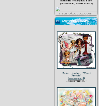
помогите пожалуйста в его
продвижении, киньте монетку
СЛУЧАЙНЫЕ ФАЙЛЫ
SSLisa - Cookie – “Mixed
Freebie”
Коментарии
(0)
Просмотры:(847)