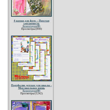
4 рамки для фото – Простая
элегантность
Коментарии
(0)
Просмотры:(840)
Портфолио детское для школы -
Моя школьная жизнь
Коментарии
(0)
Просмотры:(1242)