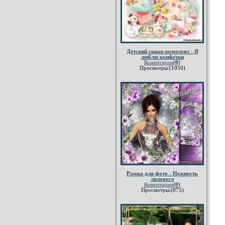
Детский скрап-комплект - Я
люблю конфетки
Коментарии
(0)
Просмотры:(1050)
Рамка для фото - Нежность
лилового
Коментарии
(0)
Просмотры:(875)