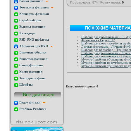
Рамки фотошоп
Просмотров: 874 | Коментарии:
0
Костюмы фотошоп
Клипарты фотошоп
Скраб наборы
Вырезы фотошоп
Календари
Шаблон для фотомонтажа - Я - фу
PSD, PNG шаблоны
Фоторамка - Евро 2012
Шаблон для фото - футбол и футб
Обложки для DVD
Детская фоторамка - Лучшие футб
Шаблон для photoshop - Трениров
Этикетки, обертки
Шаблон для фотомонтажа - Игрок 
Шаблон для фотомонтажа - Сборн
Виньетки фотошоп
Мужской шаблон-объяснение футб
Мужской шаблон-на футбольном п
Стили фотошоп
Мужской шаблон-тренировка на ф
Кисти фотошоп
Текстуры и фоны
Шрифты
Всего комментариев
:
0
Все для видео
Видео футажи
ProShow Producer