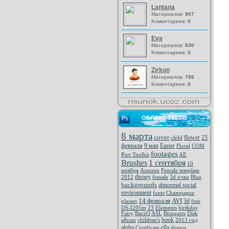
Lantana
Материалов:
907
Коментариев:
0
Eva
Материалов:
830
Коментариев:
0
Zirkon
Материалов:
786
Коментариев:
0
ОБЛАКО ТЕГОВ
8 марта
cover
flower
23
child
февраля
9 мая
Easter
Floral
COM
footages
Port Toolkit
AE
Brushes
1 сентября
10
ноября
Autumn
Female template
disney
2012
female
3d очки
Blue
backgrounds
abnormal social
environment
fonts
Champagne
14 февраля
AVI
3d
glasses
free
DS-I205m
23
Elements
birthday
Fairy
BaczQ
ASL
Bouquets
Disk
book
album
children's
2013 год
alpha
ella
Certificate
design