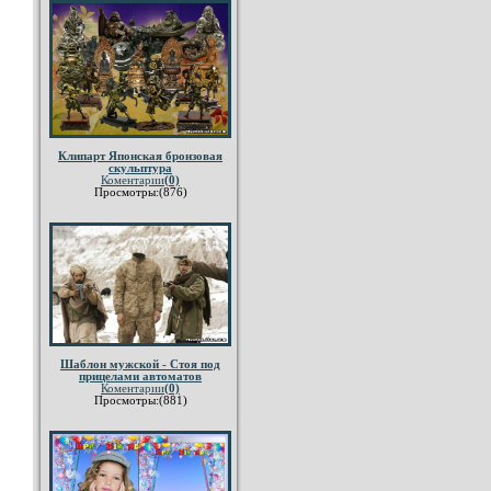
Клипарт Японская бронзовая
скульптура
Коментарии
(0)
Просмотры:(876)
Шаблон мужской - Стоя под
прицелами автоматов
Коментарии
(0)
Просмотры:(881)