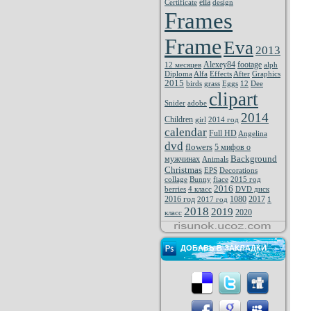
ella
Certificate
design
Frames
Frame
Eva
2013
Alexey84
footage
12 месяцев
alph
Diploma
Alfa
Effects
After
Graphics
2015
birds
grass
Eggs
12
Dee
clipart
Snider
adobe
2014
Children
girl
2014 год
calendar
Full HD
Angelina
dvd
flowers
5 мифов о
Background
мужчинах
Animals
Christmas
EPS
Decorations
collage
Bunny
fiace
2015 год
2016
berries
4 класс
DVD диск
2016 год
1080
2017
2017 год
1
2018
2019
2020
класс
ДОБАВЬ В ЗАКЛАДКИ