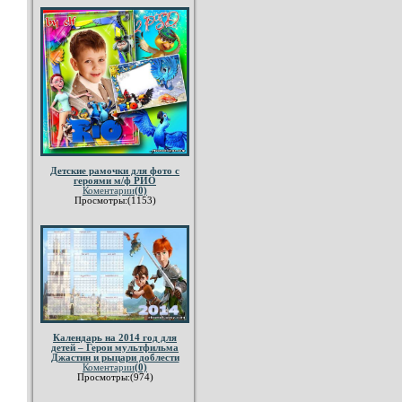
Детские рамочки для фото с
героями м/ф РИО
Коментарии
(0)
Просмотры:(1153)
Календарь на 2014 год для
детей – Герои мультфильма
Джастин и рыцари доблести
Коментарии
(0)
Просмотры:(974)