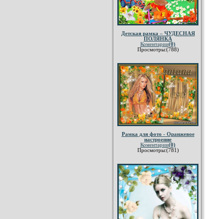
Детская рамка – ЧУДЕСНАЯ
ПОЛЯНКА
Коментарии
(0)
Просмотры:(788)
Рамка для фото - Оранжевое
настроение
Коментарии
(0)
Просмотры:(781)