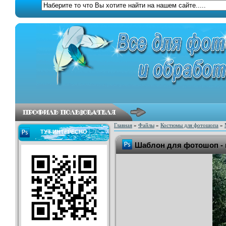
Главная
»
Файлы
»
Костюмы для фотошопа
»
ТУТ ИНТЕРЕСНО
Шаблон для фотошоп - 