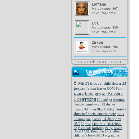
Lantana
Материалов:
907
Коментариев:
0
Eva
Материалов:
830
Коментариев:
0
Zirkon
Материалов:
786
Коментариев:
0
ОБЛАКО ТЕГОВ
8 марта
cover
flower
23
child
февраля
9 мая
Easter
COM Port
Brushes
footages
Toolkit
AE
1 сентября
10 ноября
Autumn
disney
Female template
2012
backgrounds
female
3d очки
Blue
abnormal social environment
fonts
14 февраля
Champagne
glasses
AVI
3d
free
Club Mix
DS-I205m
23
Elements
birthday
Fairy
Beach
BaczQ
ASL
Bouquets
Disk
album
book
alpha
children's
2013 год