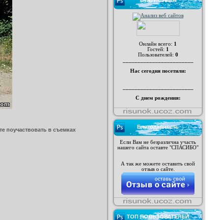
СТАТИСТИКА
Онлайн всего:
1
Гостей:
1
Пользователей:
0
________________________
Нас сегодня посетили:
________________________
С днем рождения:
Благодарность
е поучаствовать в съемках
Если Вам не безразлична участь
нашего сайта оставте "СПАСИБО"
А так же можете оставить свой
отзыв о сайте.
ТОП ПОЛЬЗОВАТЕЛЕЙ