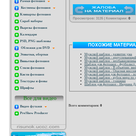
Рамки фотошоп
Костюмы фотошоп
Клипарты фотошоп
Просмотров: 3135 | Коментарии:
0
Скраб наборы
Вырезы фотошоп
Календари
PSD, PNG шаблоны
Обложки для DVD
Мужской шаблон - развитие ума
Этикетки, обертки
Мужской шаблон - преуспевающи
Мужской шаблон - необыкновенны
Виньетки фотошоп
Шаблон для фотошоп - футболист 
Мужской шаблон - В объятиях зме
Стили фотошоп
Мужской шаблон - Опасная мисси
Мужской шаблон для фотошоп - п
Кисти фотошоп
Мужской шаблон - кубок мира по 
Мужской шаблон - гонщики
Текстуры и фоны
Шаблон для фотошоп - Индиана 
Шрифты
Все для видео
Всего комментариев
:
0
Видео футажи
ProShow Producer