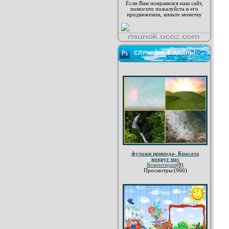
Если Вам понравился наш сайт,
помогите пожалуйста в его
продвижении, киньте монетку
СЛУЧАЙНЫЕ ФАЙЛЫ
футажи природа- Красата
вокруг нас
Коментарии
(0)
Просмотры:(966)