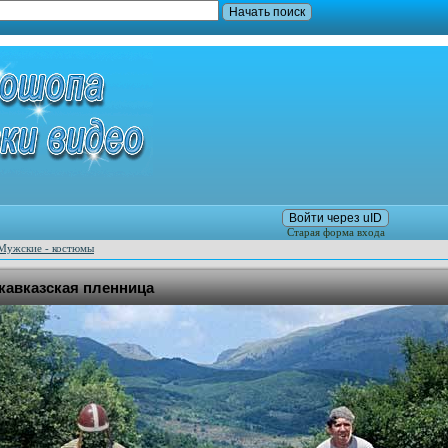
Войти через uID
Старая форма входа
Мужские - костюмы
кавказская пленница