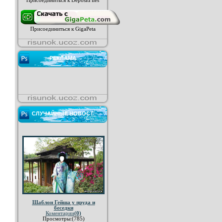
Присоединиться к DepositFiles
Присоединиться к GigaPeta
РЕКЛАМА
СЛУЧАЙНЫЕ НОВОСТ
Шаблон Гейша у пруда и
беседки
Коментарии
(0)
Просмотры:(785)