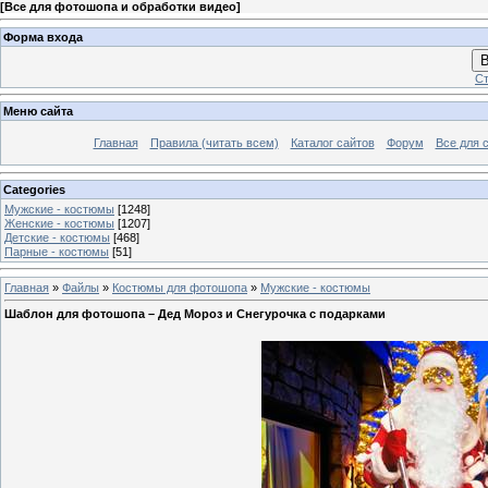
[
Все для фотошопа и обработки видео
]
Форма входа
В
Ст
Меню сайта
Главная
Правила (читать всем)
Каталог сайтов
Форум
Все для 
Categories
Мужские - костюмы
[1248]
Женские - костюмы
[1207]
Детские - костюмы
[468]
Парные - костюмы
[51]
Главная
»
Файлы
»
Костюмы для фотошопа
»
Мужские - костюмы
Шаблон для фотошопа – Дед Мороз и Снегурочка с подарками