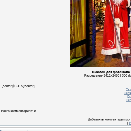
Шаблон для фотошопа –
Разрешение:3412х2480 | 300 dp
[center]$CUT$[/center]
Ска
Скач
Ск
Ска
Всего комментариев
:
0
Добавлять комментарии могу
[
Р