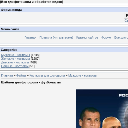
[
Все для фотошопа и обработки видео
]
Форма входа
В
Ст
Меню сайта
Главная
Правила (читать всем)
Каталог сайтов
Форум
Все для 
Categories
Мужские - костюмы
[1248]
Женские - костюмы
[1207]
Детские - костюмы
[468]
Парные - костюмы
[51]
Главная
»
Файлы
»
Костюмы для фотошопа
»
Мужские - костюмы
Шаблон для фотошопа - футболисты