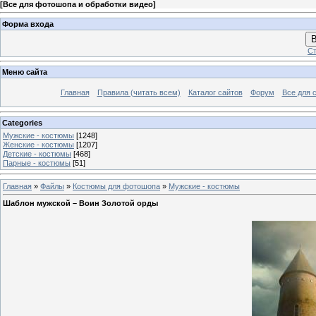
[
Все для фотошопа и обработки видео
]
Форма входа
В
Ст
Меню сайта
Главная
Правила (читать всем)
Каталог сайтов
Форум
Все для 
Categories
Мужские - костюмы
[1248]
Женские - костюмы
[1207]
Детские - костюмы
[468]
Парные - костюмы
[51]
Главная
»
Файлы
»
Костюмы для фотошопа
»
Мужские - костюмы
Шаблон мужской – Воин Золотой орды