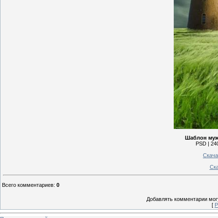
Шаблон муж
PSD | 240
Скача
Ск
Всего комментариев
:
0
Добавлять комментарии могу
[
Р