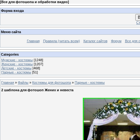
[
Все для фотошопа и обработки видео
]
Форма входа
В
Ст
Меню сайта
Главная
Правила (читать всем)
Каталог сайтов
Форум
Все для 
Categories
Мужские - костюмы
[1248]
Женские - костюмы
[1207]
Детские - костюмы
[468]
Парные - костюмы
[51]
Главная
»
Файлы
»
Костюмы для фотошопа
»
Парные - костюмы
2 шаблона для фотошоп Жених и невеста