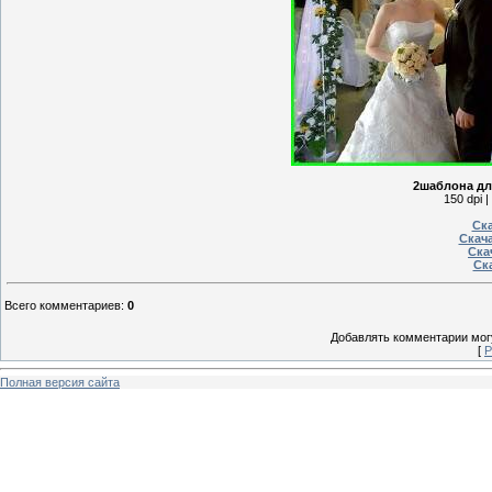
2шаблона дл
150 dpi |
Ска
Скача
Ска
Ска
Всего комментариев
:
0
Добавлять комментарии могу
[
Р
Полная версия сайта