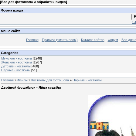
[
Все для фотошопа и обработки видео
]
Форма входа
В
Ст
Меню сайта
Главная
Правила (читать всем)
Каталог сайтов
Форум
Все для 
Categories
Мужские - костюмы
[1248]
Женские - костюмы
[1207]
Детские - костюмы
[468]
Парные - костюмы
[51]
Главная
»
Файлы
»
Костюмы для фотошопа
»
Парные - костюмы
Двойной фошаблон - Яйца судьбы