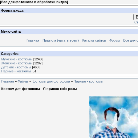
[
Все для фотошопа и обработки видео
]
Форма входа
В
Ст
Меню сайта
Главная
Правила (читать всем)
Каталог сайтов
Форум
Все для 
Categories
Мужские - костюмы
[1248]
Женские - костюмы
[1207]
Детские - костюмы
[468]
Парные - костюмы
[51]
Главная
»
Файлы
»
Костюмы для фотошопа
»
Парные - костюмы
Костюм для фотошопа - Я принес тебе розы