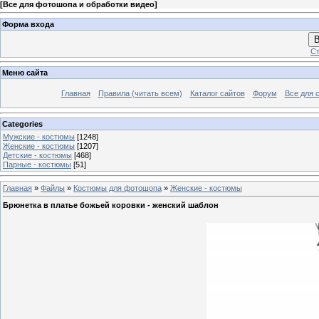
[
Все для фотошопа и обработки видео
]
Форма входа
В
Ст
Меню сайта
Главная
Правила (читать всем)
Каталог сайтов
Форум
Все для 
Categories
Мужские - костюмы
[1248]
Женские - костюмы
[1207]
Детские - костюмы
[468]
Парные - костюмы
[51]
Главная
»
Файлы
»
Костюмы для фотошопа
»
Женские - костюмы
Брюнетка в платье божьей коровки - женский шаблон