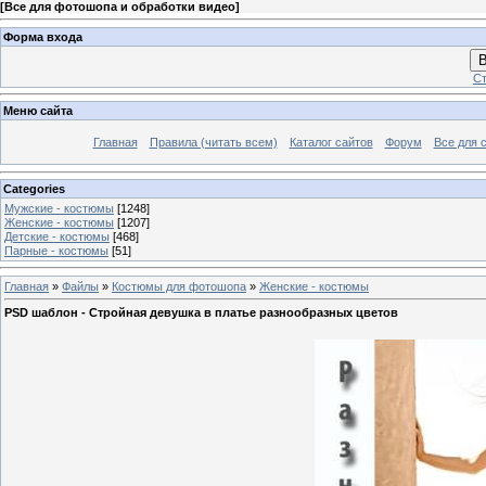
[
Все для фотошопа и обработки видео
]
Форма входа
В
Ст
Меню сайта
Главная
Правила (читать всем)
Каталог сайтов
Форум
Все для 
Categories
Мужские - костюмы
[1248]
Женские - костюмы
[1207]
Детские - костюмы
[468]
Парные - костюмы
[51]
Главная
»
Файлы
»
Костюмы для фотошопа
»
Женские - костюмы
PSD шаблон - Стройная девушка в платье разнообразных цветов