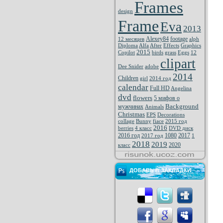
Frames
design
Frame
Eva
2013
Alexey84
footage
12 месяцев
alph
Diploma
Alfa
After
Effects
Graphics
2015
Copilot
birds
grass
Eggs
12
clipart
Dee Snider
adobe
2014
Children
girl
2014 год
calendar
Full HD
Angelina
dvd
flowers
5 мифов о
Background
мужчинах
Animals
Christmas
EPS
Decorations
collage
Bunny
fiace
2015 год
2016
berries
4 класс
DVD диск
2016 год
1080
2017
2017 год
1
2018
2019
2020
класс
ДОБАВЬ В ЗАКЛАДКИ