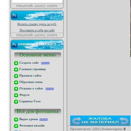
РЕКЛАМА
Купить ссылку здесь за
руб.
Поставить к себе на сайт
НАВИГАЦИЯ ПО САЙТУ
Основное меню
Создать сайт
Главная страница
Правила сайта
Обратная связь
Отзывы о сайте
Форум
Скрипты Ucoz
Все для фотошопа
Видео уроки
Фотошоп онлайн
Просмотров: 1253 | Коментарии:
0