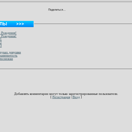
Поделиться…
м Рождения!
м Рождения!
41
42
43
 руках девушки
наменитость
елоснежки
Добавлять комментарии могут только зарегистрированные пользователи.
[
Регистрация
|
Вход
]