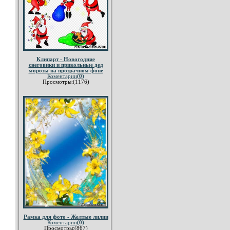
Клипарт - Новогодние
снеговики и прикольные дед
морозы на прозрачном фоне
Коментарии
(0)
Просмотры:(1176)
Рамка для фото - Желтые лилии
Коментарии
(0)
Просмотры:(867)