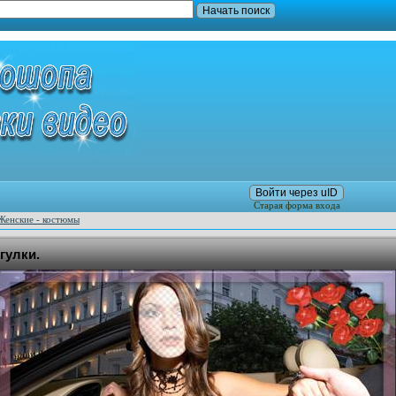
Войти через uID
Старая форма входа
Женские - костюмы
гулки.