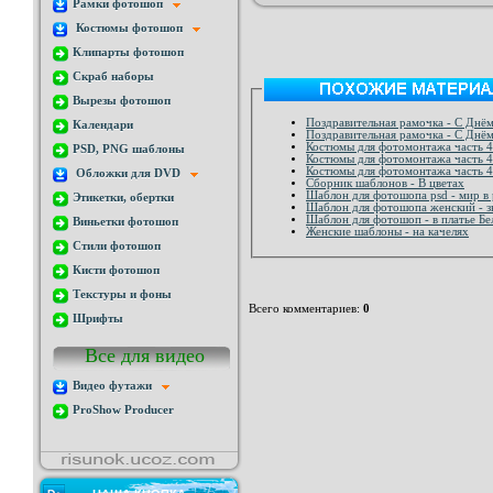
Рамки фотошоп
Костюмы фотошоп
Клипарты фотошоп
Скраб наборы
Вырезы фотошоп
Поздравительная рамочка - С Днё
Календари
Поздравительная рамочка - С Днё
Костюмы для фотомонтажа часть 
PSD, PNG шаблоны
Костюмы для фотомонтажа часть 
Костюмы для фотомонтажа часть 
Обложки для DVD
Сборник шаблонов - В цветах
Шаблон для фотошопа psd - мир в
Этикетки, обертки
Шаблон для фотошопа женский - з
Шаблон для фотошоп - в платье Б
Виньетки фотошоп
Женские шаблоны - на качелях
Стили фотошоп
Кисти фотошоп
Текстуры и фоны
Всего комментариев
:
0
Шрифты
Все для видео
Видео футажи
ProShow Producer