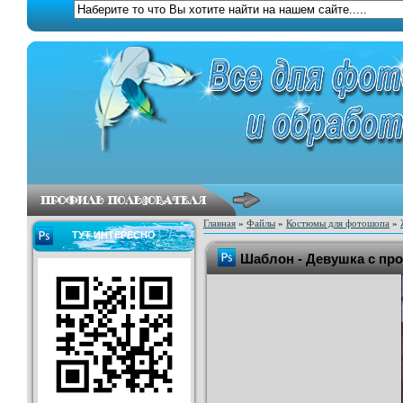
Главная
»
Файлы
»
Костюмы для фотошопа
»
ТУТ ИНТЕРЕСНО
Шаблон - Девушка с про