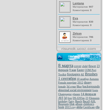
Lantana
Материалов:
907
Коментариев:
0
Eva
Материалов:
830
Коментариев:
0
Zirkon
Материалов:
786
Коментариев:
0
ОБЛАКО ТЕГОВ
8 марта
cover
flower
23
child
февраля
9 мая
Easter
COM Port
Brushes
footages
Toolkit
AE
1 сентября
10 ноября
Autumn
disney
Female template
2012
backgrounds
female
3d очки
Blue
abnormal social environment
fonts
14 февраля
Champagne
glasses
AVI
3d
free
DS-I205m
23
Elements
birthday
Fairy
Beach
BaczQ
ASL
Bouquets
Disk
album
children's
book
alpha
ella
2013 год
Certificate