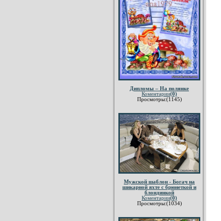
Дипломы – На полянке
Коментарии
(0)
Просмотры:(1145)
Мужской шаблон - Богач на
шикарной яхте с брюнеткой и
блондинкой
Коментарии
(0)
Просмотры:(1034)