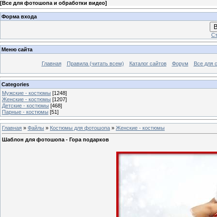
[
Все для фотошопа и обработки видео
]
Форма входа
В
Ст
Меню сайта
Главная
Правила (читать всем)
Каталог сайтов
Форум
Все для 
Categories
Мужские - костюмы
[1248]
Женские - костюмы
[1207]
Детские - костюмы
[468]
Парные - костюмы
[51]
Главная
»
Файлы
»
Костюмы для фотошопа
»
Женские - костюмы
Шаблон для фотошопа - Гора подарков