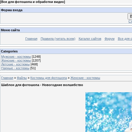
[
Все для фотошопа и обработки видео
]
Форма входа
В
Ст
Меню сайта
Главная
Правила (читать всем)
Каталог сайтов
Форум
Все для 
Categories
Мужские - костюмы
[1248]
Женские - костюмы
[1207]
Детские - костюмы
[468]
Парные - костюмы
[51]
Главная
»
Файлы
»
Костюмы для фотошопа
»
Женские - костюмы
Шаблон для фотошопа - Новогодние волшебство