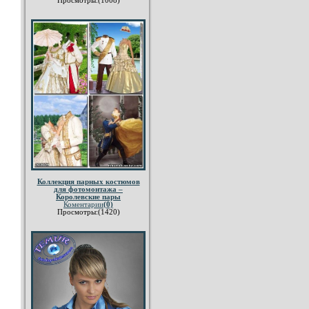
Просмотры:(1008)
Коллекция парных костюмов
для фотомонтажа –
Королевские пары
Коментарии
(0)
Просмотры:(1420)