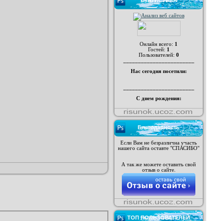
СТАТИСТИКА
Онлайн всего:
1
Гостей:
1
Пользователей:
0
________________________
Нас сегодня посетили:
________________________
С днем рождения:
Благодарность
Если Вам не безразлична участь
нашего сайта оставте "СПАСИБО"
А так же можете оставить свой
отзыв о сайте.
ТОП ПОЛЬЗОВАТЕЛЕЙ