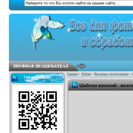
Главная
»
Файлы
»
Костюмы для фотошопа
»
ТУТ ИНТЕРЕСНО
Шаблон женский - возле