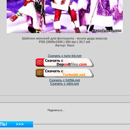
Шаблон женский для фотошопа - возле деда мороза
PSD |3000x1930 | 300 dpi | 30,7 мб
Автор: fiace
Скачать с turo-bit.net
Скачать с hitfile.net
Скачать с sibit.net
Поделиться…