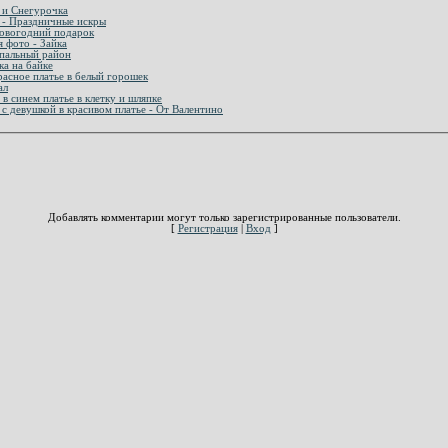
 и Снегурочка
 - Праздничные искры
новогодний подарок
 фото - Зайка
Спальный район
а на байке
асное платье в белый горошек
ал
в синем платье в клетку и шляпке
 девушкой в красивом платье - От Валентино
Добавлять комментарии могут только зарегистрированные пользователи.
[
Регистрация
|
Вход
]