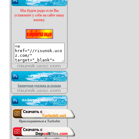
НАША КНОПКА
Мы будем рады если Вы
установите у себя на сайте нашу
кнопку.
РЕКЛАМА
баннерная реклама за показы
ФАЙЛООБМЕННИКИ
Присоединиться к Turbobit