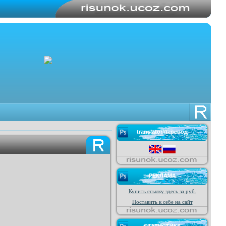
translator/перевод
РЕКЛАМА
Купить ссылку здесь за
руб.
Поставить к себе на сайт