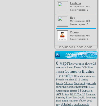
Lantana
Материалов:
907
Коментариев:
0
Eva
Материалов:
830
Коментариев:
0
Zirkon
Материалов:
786
Коментариев:
0
ОБЛАКО ТЕГОВ
8 марта
cover
flower
23
child
февраля
9 мая
Easter
COM Port
Brushes
footages
Toolkit
AE
1 сентября
10 ноября
Autumn
disney
Female template
2012
backgrounds
female
3d очки
Blue
abnormal social environment
fonts
14 февраля
Champagne
glasses
AVI
3d
free
DS-I205m
23
Elements
birthday
Fairy
BaczQ
ASL
Bouquets
book
Disk
album
children's
2013
alpha
ella
год
baby
Certificate