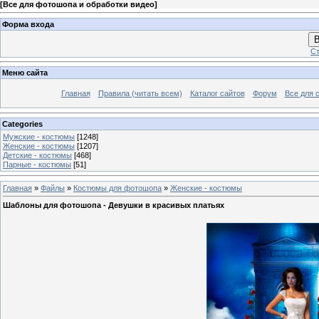
[
Все для фотошопа и обработки видео
]
Форма входа
В
Ст
Меню сайта
Главная
Правила (читать всем)
Каталог сайтов
Форум
Все для 
Categories
Мужские - костюмы
[1248]
Женские - костюмы
[1207]
Детские - костюмы
[468]
Парные - костюмы
[51]
Главная
»
Файлы
»
Костюмы для фотошопа
»
Женские - костюмы
Шаблоны для фотошопа - Девушки в красивых платьях