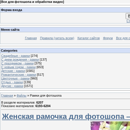
[
Все для фотошопа и обработки видео
]
Форма входа
В
Ст
Меню сайта
Главная
Правила (читать всем)
Каталог сайтов
Форум
Все для 
Categories
Свадебные - рамки
[274]
С днем рождения - рамки
[137]
С праздником - рамки
[375]
С новым годом - рамки
[653]
Детские - рамки
[1581]
Романтические - рамки
[517]
Цветочные - рамки
[960]
Отдых - рамки
[139]
Другие - рамки
[1571]
Главная
»
Файлы
» Рамки для фотошопа
В разделе материалов
:
6207
Показано материалов
:
6193-6204
Женская рамочка для фотошопа 