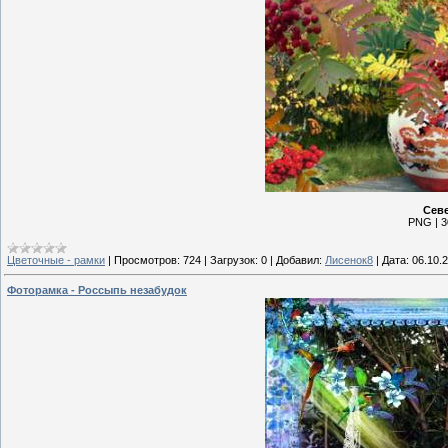
Севе
PNG | 3
Цветочные - рамки
|
Просмотров:
724
|
Загрузок:
0
|
Добавил:
Лисенок8
|
Дата:
06.10.
Фоторамка - Россыпь незабудок