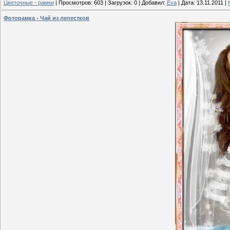
Цветочные - рамки
|
Просмотров:
603
|
Загрузок:
0
|
Добавил:
Eva
|
Дата:
13.11.2011
|
Фоторамка - Чай из лепестков