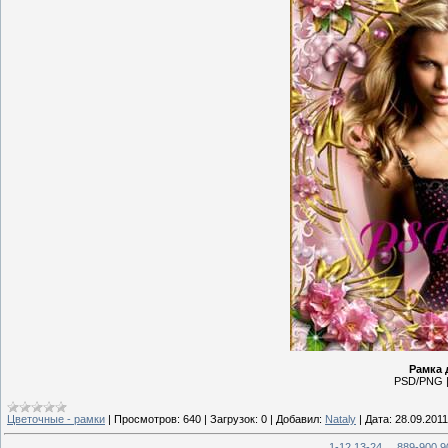
Рамка 
PSD/PNG | 
Цветочные - рамки
|
Просмотров:
640
|
Загрузок:
0
|
Добавил:
Nataly
|
Дата:
28.09.2011
1-12
13-24
...
889-900
9