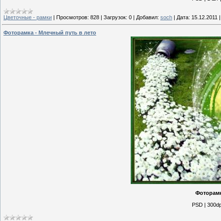
Цветочные - рамки
|
Просмотров:
828
|
Загрузок:
0
|
Добавил:
soch
|
Дата:
15.12.2011
Фоторамка - Млечный путь в лето
Фоторамк
PSD | 300dp