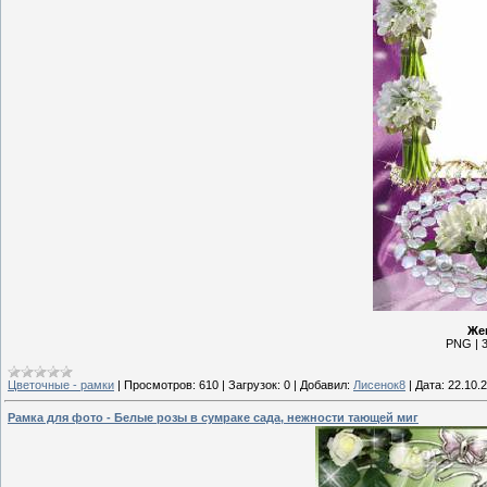
Же
PNG | 3
Цветочные - рамки
|
Просмотров:
610
|
Загрузок:
0
|
Добавил:
Лисенок8
|
Дата:
22.10.
Рамка для фото - Белые розы в сумраке сада, нежности тающей миг