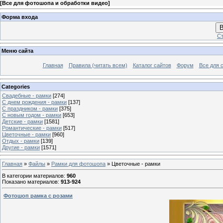
[
Все для фотошопа и обработки видео
]
Форма входа
В
Ст
Меню сайта
Главная
Правила (читать всем)
Каталог сайтов
Форум
Все для 
Categories
Свадебные - рамки
[274]
С днем рождения - рамки
[137]
С праздником - рамки
[375]
С новым годом - рамки
[653]
Детские - рамки
[1581]
Романтические - рамки
[517]
Цветочные - рамки
[960]
Отдых - рамки
[139]
Другие - рамки
[1571]
Главная
»
Файлы
»
Рамки для фотошопа
» Цветочные - рамки
В категории материалов
:
960
Показано материалов
:
913-924
Фотошоп рамка с розами