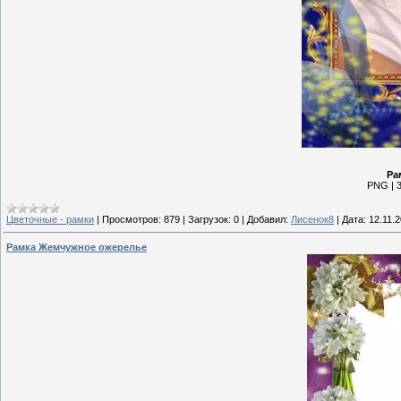
Ра
PNG | 3
Цветочные - рамки
|
Просмотров:
879
|
Загрузок:
0
|
Добавил:
Лисенок8
|
Дата:
12.11.
Рамка Жемчужное ожерелье