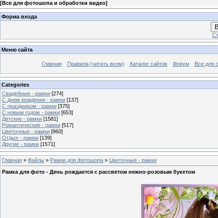
[
Все для фотошопа и обработки видео
]
Форма входа
В
Ст
Меню сайта
Главная
Правила (читать всем)
Каталог сайтов
Форум
Все для 
Categories
Свадебные - рамки
[274]
С днем рождения - рамки
[137]
С праздником - рамки
[375]
С новым годом - рамки
[653]
Детские - рамки
[1581]
Романтические - рамки
[517]
Цветочные - рамки
[960]
Отдых - рамки
[139]
Другие - рамки
[1571]
Главная
»
Файлы
»
Рамки для фотошопа
»
Цветочные - рамки
Рамка для фото - День рождается с рассветом нежно-розовым букетом