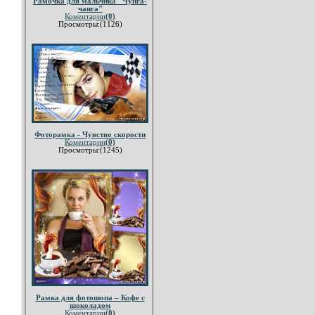
Рамочка для мальчика "Чунга-
чанга"
Коментарии
(0)
Просмотры:(1126)
Фоторамка - Чувство скорости
Коментарии
(0)
Просмотры:(1245)
Рамка для фотошопа – Кофе с
шоколадом
Коментарии
(0)