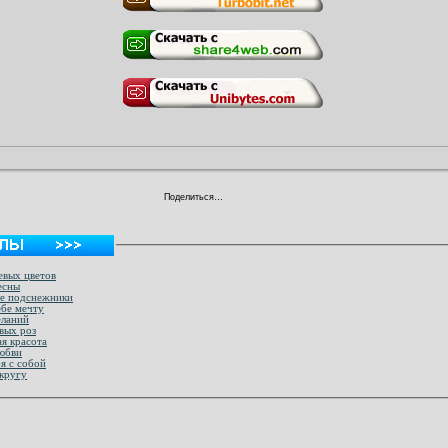
Поделиться…
евых цветов
есны
ые подснежники
ебе мечту
еланий
вых роз
я красота
любви
я с собой
 кругу