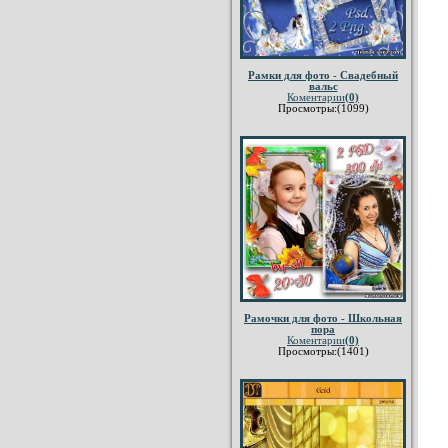
Рамки для фото - Свадебный
вальс
Коментарии
(0)
Просмотры:(1099)
Рамочки для фото - Школьная
пора
Коментарии
(0)
Просмотры:(1401)