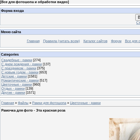
[
Все для фотошопа и обработки видео
]
Форма входа
В
Ст
Меню сайта
Главная
Правила (читать всем)
Каталог сайтов
Форум
Все для 
Categories
Свадебные - рамки
[274]
С днем рождения - рамки
[137]
С праздником - рамки
[375]
С новым годом - рамки
[653]
Детские - рамки
[1581]
Романтические - рамки
[517]
Цветочные - рамки
[960]
Отдых - рамки
[139]
Другие - рамки
[1571]
Главная
»
Файлы
»
Рамки для фотошопа
»
Цветочные - рамки
Рамочка для фото - Эта красная роза