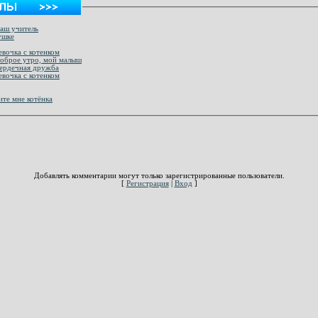
наш учитель
ушке
вочка с котенком
Доброе утро, мой малыш
Сердечная дружба
евочка с котенком
ите мне котёнка
Добавлять комментарии могут только зарегистрированные пользователи.
[
Регистрация
|
Вход
]