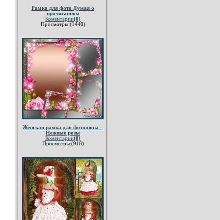
Рамка для фото Думая о
прочитанном
Коментарии
(0)
Просмотры:(1440)
Женская рамка для фотошопа –
Нежные розы
Коментарии
(0)
Просмотры:(918)