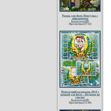
Рамка для фото-Прогулка с
динозаврами
Коментарии
(0)
Просмотры:(4732)
Новогодний календарь 2014 с
рамкой для фото – Подкова на
счастье
Коментарии
(0)
Просмотры:(1138)