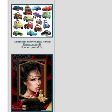
клипатры из мультика тачки
Коментарии
(0)
Просмотры:(5177)