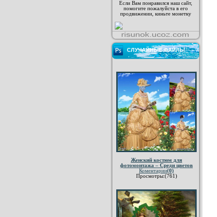
Если Вам понравился наш сайт,
помогите пожалуйста в его
продвижении, киньте монетку
СЛУЧАЙНЫЕ ФАЙЛЫ
Женский костюм для
фотомонтажа – Среди цветов
Коментарии
(0)
Просмотры:(761)