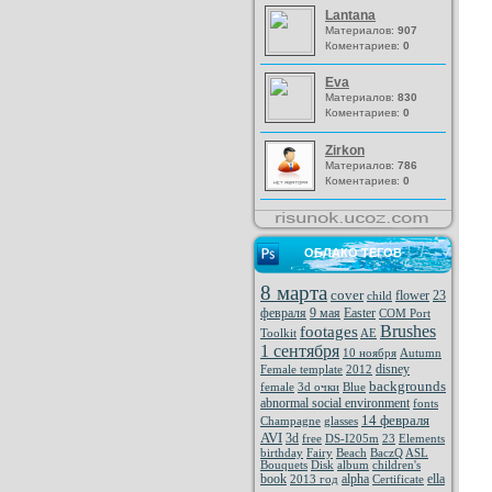
Lantana
Материалов:
907
Коментариев:
0
Eva
Материалов:
830
Коментариев:
0
Zirkon
Материалов:
786
Коментариев:
0
ОБЛАКО ТЕГОВ
8 марта
cover
flower
23
child
февраля
9 мая
Easter
COM Port
Brushes
footages
Toolkit
AE
1 сентября
10 ноября
Autumn
disney
Female template
2012
backgrounds
female
3d очки
Blue
abnormal social environment
fonts
14 февраля
Champagne
glasses
AVI
3d
free
DS-I205m
23
Elements
birthday
Fairy
Beach
BaczQ
ASL
Bouquets
Disk
album
children's
book
alpha
ella
2013 год
Certificate