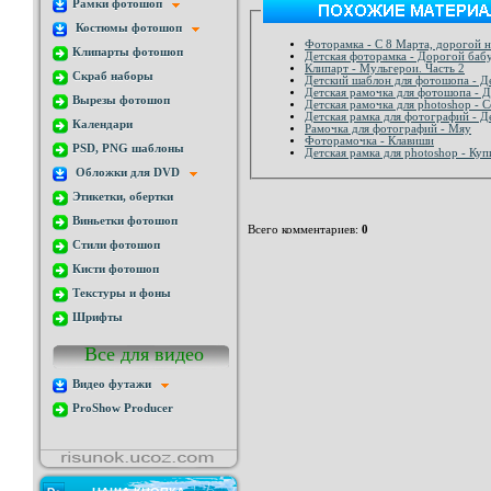
Рамки фотошоп
Костюмы фотошоп
Фоторамка - С 8 Марта, дорогой 
Клипарты фотошоп
Детская фоторамка - Дорогой баб
Клипарт - Мульгерои. Часть 2
Скраб наборы
Детский шаблон для фотошопа - Де
Детская рамочка для фотошопа - 
Вырезы фотошоп
Детская рамочка для photoshop - 
Детская рамка для фотографий - Д
Календари
Рамочка для фотографий - Мяу
Фоторамочка - Клавиши
PSD, PNG шаблоны
Детская рамка для photoshop - Куп
Обложки для DVD
Этикетки, обертки
Виньетки фотошоп
Всего комментариев
:
0
Стили фотошоп
Кисти фотошоп
Текстуры и фоны
Шрифты
Все для видео
Видео футажи
ProShow Producer