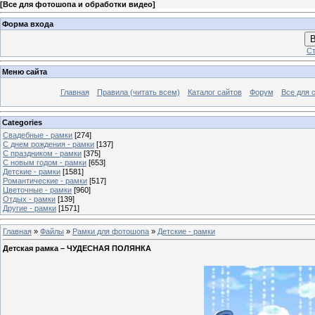
[
Все для фотошопа и обработки видео
]
Форма входа
В
Ст
Меню сайта
Главная
Правила (читать всем)
Каталог сайтов
Форум
Все для 
Categories
Свадебные - рамки
[274]
С днем рождения - рамки
[137]
С праздником - рамки
[375]
С новым годом - рамки
[653]
Детские - рамки
[1581]
Романтические - рамки
[517]
Цветочные - рамки
[960]
Отдых - рамки
[139]
Другие - рамки
[1571]
Главная
»
Файлы
»
Рамки для фотошопа
»
Детские - рамки
Детская рамка – ЧУДЕСНАЯ ПОЛЯНКА