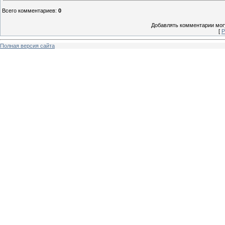
Всего комментариев
:
0
Добавлять комментарии могу
[
Р
Полная версия сайта